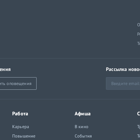
й
О
Р
Т
ения
Рассылка ново
ить оповещения
Работа
Афиша
С
Карьера
В кино
Т
Повышение
События
Т