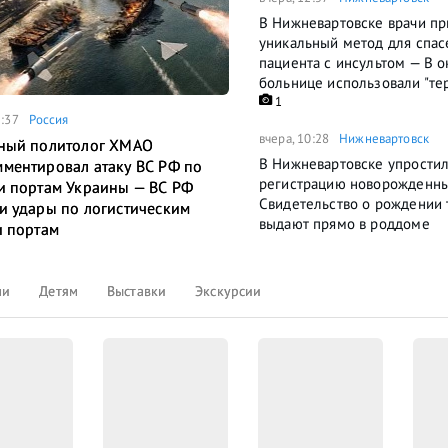
В Нижневартовске врачи п
уникальный метод для спас
пациента с инсультом — В 
больнице использовали "те
1
5:37
Россия
вчера, 10:28
Нижневартовск
ный политолог ХМАО
В Нижневартовске упрости
ментировал атаку ВС РФ по
регистрацию новорожденн
и портам Украины — ВС РФ
Свидетельство о рождении 
и удары по логистическим
выдают прямо в роддоме
и портам
ли
Детям
Выставки
Экскурсии