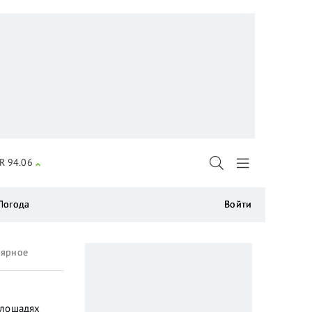
R 94.06
Погода
Войти
лярное
 лошадях