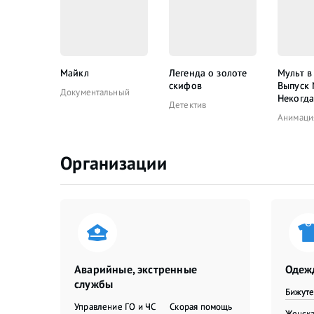
Майкл
Легенда о золоте
Мульт в
скифов
Выпуск
Документальный
Некогда
Детектив
Анимаци
Организации
Аварийные, экстренные
Одежд
службы
Бижут
Управление ГО и ЧС
Скорая помощь
Женска