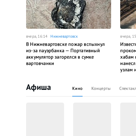
вчера, 16:14
Нижневартовск
вчера, 1
В Нижневартовске пожар вспыхнул
Извест
из-за пауэрбанка — Портативный
проком
аккумулятор загорелся в сумке
хабам 
вартовчанки
нанесл
узлам 
Афиша
Кино
Концерты
Спектак