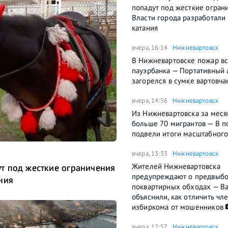
попадут под жесткие огран
Власти города разработали
катания
вчера, 16:14
Нижневартовск
В Нижневартовске пожар вс
пауэрбанка — Портативный 
загорелся в сумке вартовча
вчера, 14:56
Нижневартовск
Из Нижневартовска за меся
больше 70 мигрантов — В п
подвели итоги масштабного
вчера, 13:33
Нижневартовск
Жителей Нижневартовска
т под жесткие ограничения
предупреждают о предвыб
ния
поквартирных обходах — В
объяснили, как отличить чл
избиркома от мошенников
вчера, 12:57
Нижневартовск