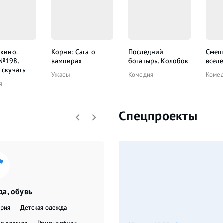
 кино.
Корни: Сага о
Последний
Смеш
 №198.
вампирах
богатырь. Колобок
всел
 скучать
Ужасы
Комедия
Коме
я
Спецпроекты
а, обувь
ерия
Детская одежда
я одежда
​Ремонт обуви