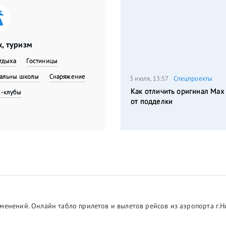
, туризм
тдыха
Гостиницы
вальны школы
Снаряжение
3 июля, 13:57
Спецпроекты
Как отличить оригинал Max
с-клубы
от подделки
менений. Онлайн табло прилетов и вылетов рейсов из аэропорта г.