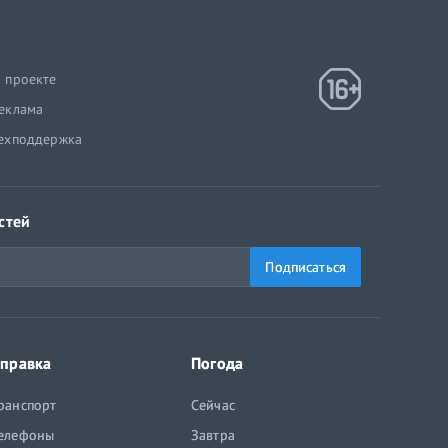
 проекте
еклама
ехподдержка
стей
Подписаться
правка
Погода
ранспорт
Сейчас
елефоны
Завтра