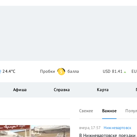
24.4°C
Пробки
балла
USD 81.41
EU
5
Афиша
Справка
Карта
Свежее
Важное
Попу
вчера, 17:57
Нижневартовск
В Нижневартовске поездки