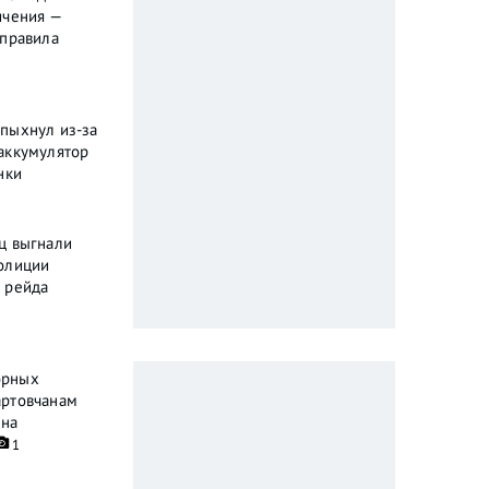
ичения —
 правила
пыхнул из-за
аккумулятор
нки
ц выгнали
олиции
 рейда
орных
артовчанам
ена
1