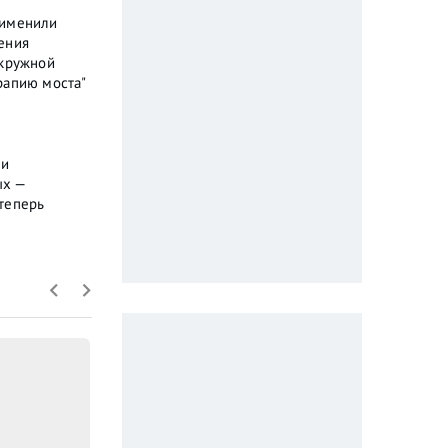
рименили
ения
окружной
рапию моста"
ли
ых —
теперь