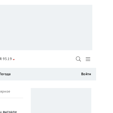
R 93.19
Погода
Войти
лярное
ц выгнали