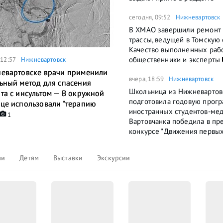
сегодня, 09:52
Нижневартовск
В ХМАО завершили ремонт
трассы, ведущей в Томскую 
Качество выполненных раб
общественники и эксперты
 12:57
Нижневартовск
евартовске врачи применили
вчера, 18:59
Нижневартовск
ьный метод для спасения
Школьница из Нижневартов
та с инсультом — В окружной
подготовила годовую прог
це использовали "терапию
иностранных студентов-ме
1
Вартовчанка победила в п
конкурсе "Движения первых
ли
Детям
Выставки
Экскурсии