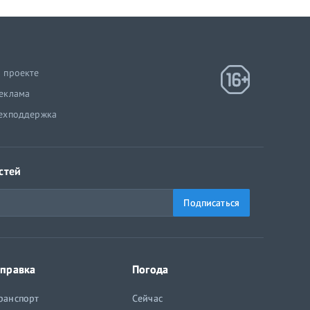
 проекте
еклама
ехподдержка
стей
Подписаться
правка
Погода
ранспорт
Сейчас