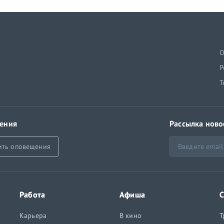
й
О
Р
Т
ения
Рассылка ново
ить оповещения
Работа
Афиша
С
Карьера
В кино
Т