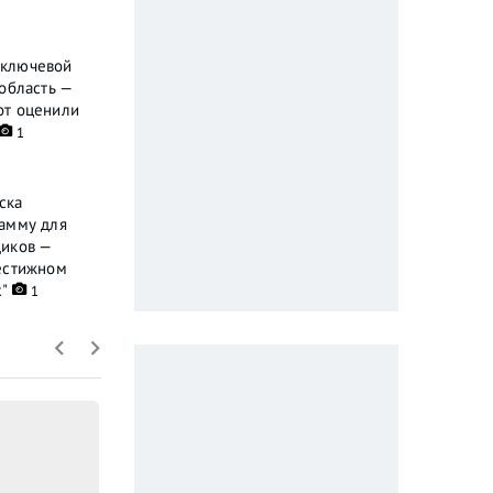
 ключевой
область —
от оценили
1
ска
рамму для
диков —
рестижном
"
1