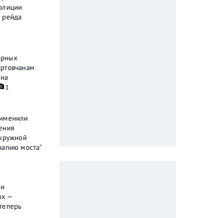
олиции
 рейда
орных
артовчанам
ена
1
рименили
ения
окружной
рапию моста"
ли
ых —
теперь