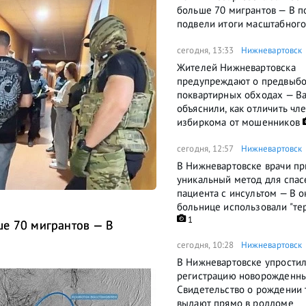
больше 70 мигрантов — В п
подвели итоги масштабного
сегодня, 13:33
Нижневартовск
Жителей Нижневартовска
предупреждают о предвыб
поквартирных обходах — В
объяснили, как отличить чл
избиркома от мошенников
сегодня, 12:57
Нижневартовск
В Нижневартовске врачи п
уникальный метод для спас
пациента с инсультом — В 
больнице использовали "те
1
ше 70 мигрантов — В
сегодня, 10:28
Нижневартовск
В Нижневартовске упрости
регистрацию новорожденн
Свидетельство о рождении 
выдают прямо в роддоме