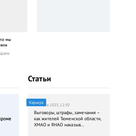
что мы
Школа призраков
Храбрый Давид
Ст
ряли
Ужасы
Анимация
Ко
драма
Статьи
Карьера
31 марта 2023, 12:50
Выговоры, штрафы, замечания –
кроме
как жителей Тюменской области,
ХМАО и ЯНАО наказыв...