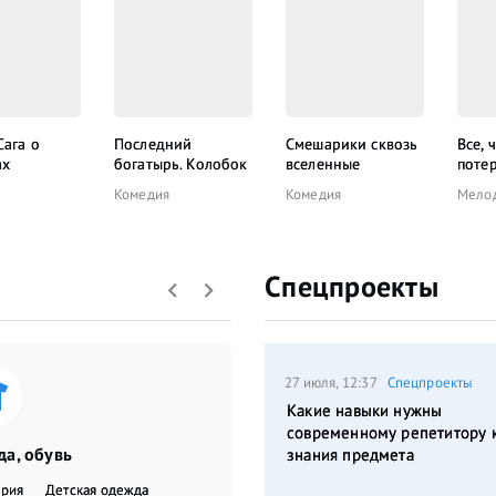
Сага о
Последний
Смешарики сквозь
Все, 
ах
богатырь. Колобок
вселенные
поте
Комедия
Комедия
Мело
Спецпроекты
27 июля, 12:37
Спецпроекты
Какие навыки нужны
современному репетитору 
а, обувь
знания предмета
ерия
Детская одежда