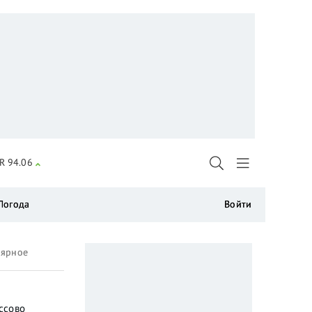
R 94.06
Погода
Войти
лярное
ссово