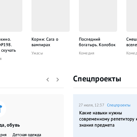
 кино.
Корни: Сага о
Последний
Смеш
 №198.
вампирах
богатырь. Колобок
всел
 скучать
Ужасы
Комедия
Коме
я
Спецпроекты
27 июля, 12:37
Спецпроекты
Какие навыки нужны
современному репетитору 
а, обувь
знания предмета
ерия
Детская одежда