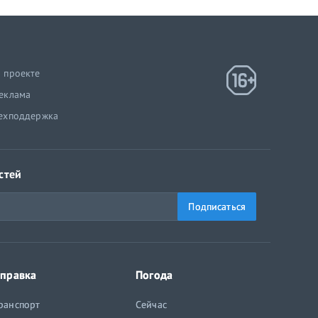
 проекте
еклама
ехподдержка
стей
Подписаться
правка
Погода
ранспорт
Сейчас