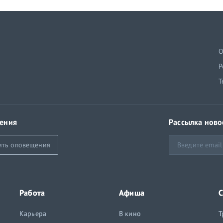
й
О
Р
Т
ения
Рассылка ново
ить оповещения
Работа
Афиша
С
Карьера
В кино
Т