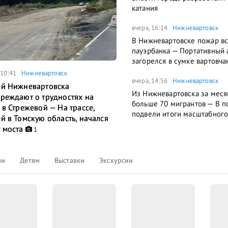
катания
вчера, 16:14
Нижневартовск
В Нижневартовске пожар вс
пауэрбанка — Портативный 
загорелся в сумке вартовча
 10:41
Нижневартовск
вчера, 14:56
Нижневартовск
й Нижневартовска
Из Нижневартовска за меся
реждают о трудностях на
больше 70 мигрантов — В п
 в Стрежевой — На трассе,
подвели итоги масштабного
й в Томскую область, начался
 моста
1
ли
Детям
Выставки
Экскурсии