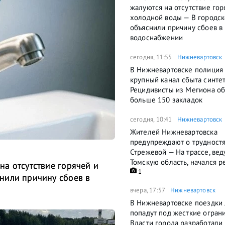
жалуются на отсутствие гор
холодной воды — В городс
объяснили причину сбоев в
водоснабжении
сегодня, 11:55
Нижневартовск
В Нижневартовске полиция
крупный канал сбыта синте
Рецидивисты из Мегиона о
больше 150 закладок
сегодня, 10:41
Нижневартовск
Жителей Нижневартовска
предупреждают о трудностя
Стрежевой — На трассе, вед
Томскую область, начался р
а отсутствие горячей и
1
нили причину сбоев в
вчера, 17:57
Нижневартовск
В Нижневартовске поездки
попадут под жесткие огран
Власти города разработали