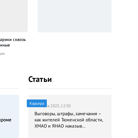
арики сквозь
Все, что мы
Школа призраков
Хр
енные
потеряли
Ужасы
Ан
дия
Мелодрама
Статьи
Карьера
31 марта 2023, 12:50
Выговоры, штрафы, замечания –
кроме
как жителей Тюменской области,
ХМАО и ЯНАО наказыв...