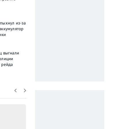
пыхнул из-за
аккумулятор
нки
ц выгнали
олиции
 рейда