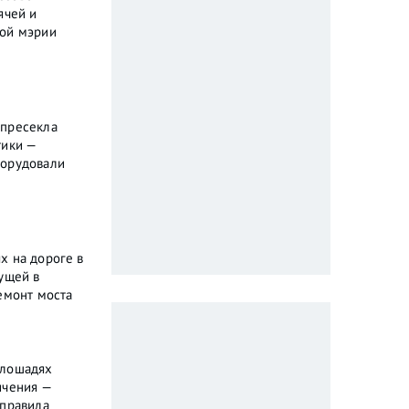
ячей и
кой мэрии
 пресекла
тики —
борудовали
х на дороге в
ущей в
емонт моста
 лошадях
ичения —
 правила