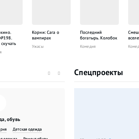
 кино.
Корни: Сага о
Последний
Смеш
 №198.
вампирах
богатырь. Колобок
всел
 скучать
Ужасы
Комедия
Коме
я
Спецпроекты
а, обувь
ерия
Детская одежда
я одежда
​Ремонт обуви