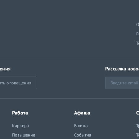
й
О
Р
Т
ения
Рассылка ново
ить оповещения
Работа
Афиша
С
Карьера
В кино
Т
Повышение
События
Т