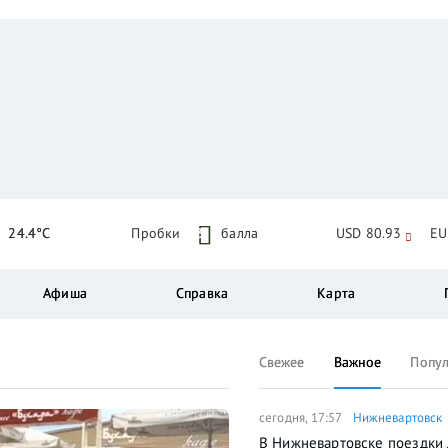
24.4°C
Пробки
3
балла
USD 80.93
EU
Афиша
Справка
Карта
Свежее
Важное
Попу
сегодня, 17:57
Нижневартовск
В Нижневартовске поездки