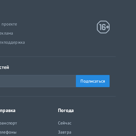
 проекте
еклама
ехподдержка
стей
Подписаться
правка
Погода
ранспорт
Сейчас
елефоны
Завтра