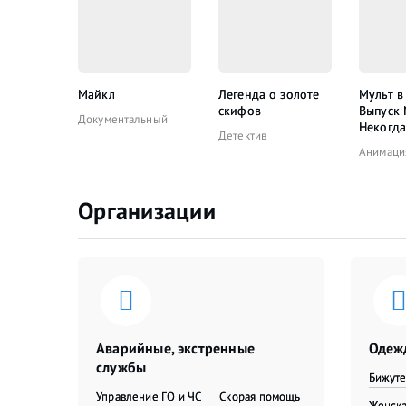
Майкл
Легенда о золоте
Мульт в
скифов
Выпуск
Документальный
Некогда
Детектив
Анимаци
Организации
Аварийные, экстренные
Одежд
службы
Бижут
Управление ГО и ЧС
Скорая помощь
Женска