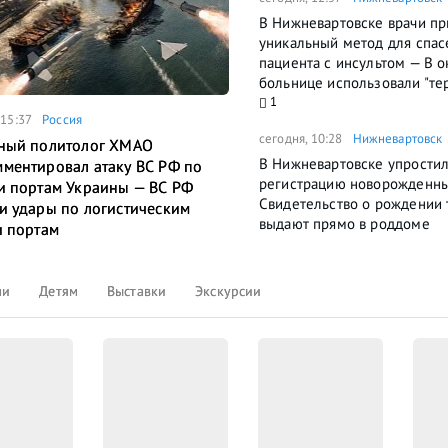
В Нижневартовске врачи п
уникальный метод для спас
пациента с инсультом — В 
больнице использовали "те
1
 15:37
Россия
сегодня, 10:28
Нижневартовск
ный политолог ХМАО
В Нижневартовске упрости
ментировал атаку ВС РФ по
регистрацию новорожденн
и портам Украины — ВС РФ
Свидетельство о рождении 
и удары по логистическим
выдают прямо в роддоме
и портам
ли
Детям
Выставки
Экскурсии