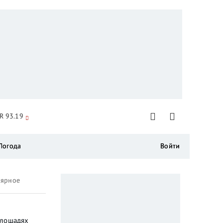
R 93.19
Погода
Войти
лярное
 лошадях