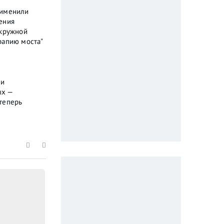
рименили
ения
окружной
рапию моста"
ли
ых —
теперь