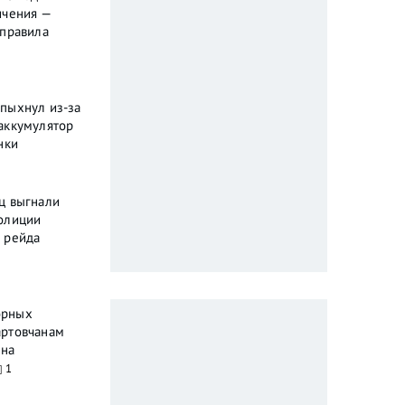
ичения —
 правила
пыхнул из-за
аккумулятор
нки
ц выгнали
олиции
 рейда
орных
артовчанам
ена
1