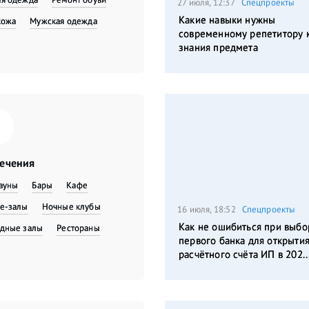
27 июля, 12:37
Спецпроекты
Какие навыки нужны
кожа
Мужская одежда
современному репетитору 
знания предмета
лечения
сауны
Бары
Кафе
е-залы
Ночные клубы
16 июля, 18:52
Спецпроекты
Как не ошибиться при выбо
дные залы
Рестораны
первого банка для открыти
расчётного счёта ИП в 202..