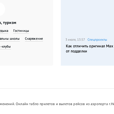
, туризм
тдыха
Гостиницы
вальны школы
Снаряжение
3 июля, 13:57
Спецпроекты
Как отличить оригинал Max
с-клубы
от подделки
менений. Онлайн табло прилетов и вылетов рейсов из аэропорта г.