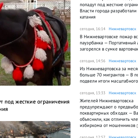
попадут под жесткие огран
Власти города разработали
катания
сегодня, 16:14
Нижневартовск
В Нижневартовске пожар вс
пауэрбанка — Портативный 
загорелся в сумке вартовча
сегодня, 14:56
Нижневартовск
Из Нижневартовска за меся
больше 70 мигрантов — В п
подвели итоги масштабного
сегодня, 13:33
Нижневартовск
Жителей Нижневартовска
т под жесткие ограничения
предупреждают о предвыб
ния
поквартирных обходах — В
объяснили, как отличить чл
избиркома от мошенников
сегодня, 12:57
Нижневартовск