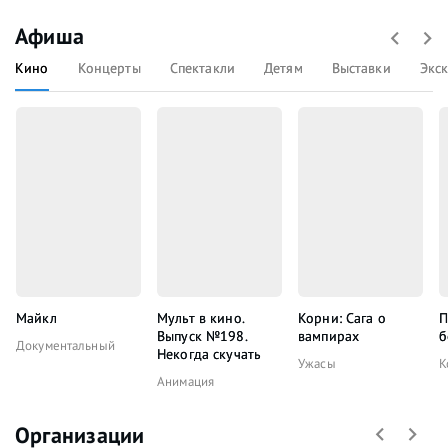
Афиша
Кино
Концерты
Спектакли
Детям
Выставки
Экс
Майкл
Мульт в кино.
Корни: Сага о
П
Выпуск №198.
вампирах
б
Документальный
Некогда скучать
Ужасы
К
Анимация
Организации