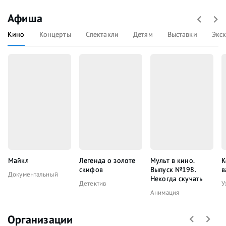
Афиша
Кино
Концерты
Спектакли
Детям
Выставки
Экс
Майкл
Легенда о золоте
Мульт в кино.
К
скифов
Выпуск №198.
в
Документальный
Некогда скучать
Детектив
У
Анимация
Организации