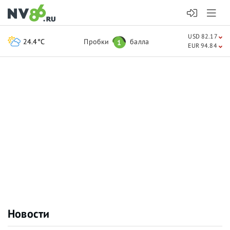
USD 82.17
24.4°C
Пробки
балла
1
EUR 94.84
Новости