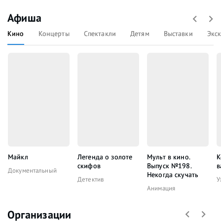
Афиша
Кино
Концерты
Спектакли
Детям
Выставки
Экс
Майкл
Легенда о золоте
Мульт в кино.
К
скифов
Выпуск №198.
в
Документальный
Некогда скучать
Детектив
У
Анимация
Организации