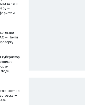
ска деньги
перу —
аферистам
качество
МАО — Почти
проверку
я губернатор
отников
форум
 Люди.
ется мост на
артовска —
вали