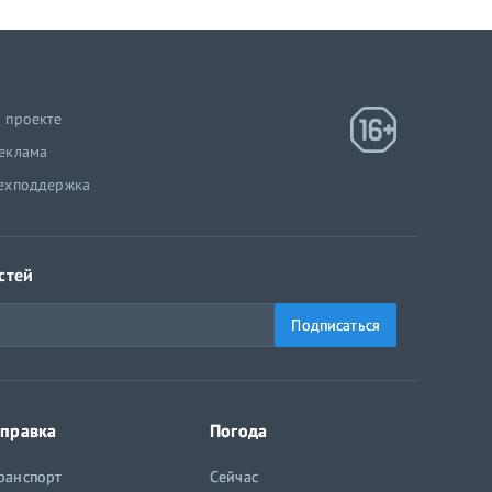
 проекте
еклама
ехподдержка
стей
Подписаться
правка
Погода
ранспорт
Сейчас