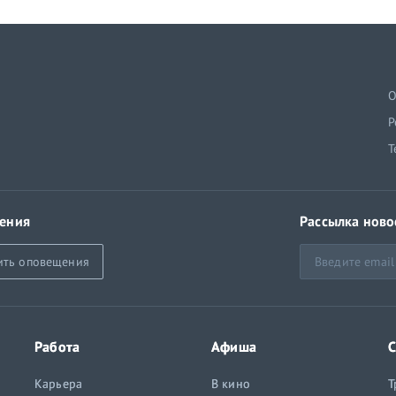
й
О
Р
Т
ения
Рассылка ново
ить оповещения
Работа
Афиша
С
Карьера
В кино
Т