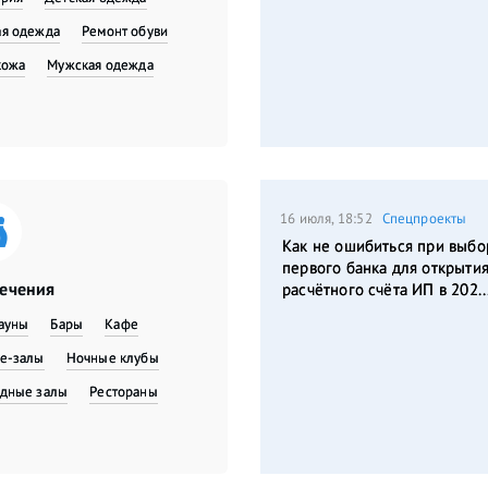
я одежда
​Ремонт обуви
кожа
Мужская одежда
16 июля, 18:52
Спецпроекты
Как не ошибиться при выбо
первого банка для открыти
лечения
расчётного счёта ИП в 202..
сауны
Бары
Кафе
е-залы
Ночные клубы
дные залы
Рестораны