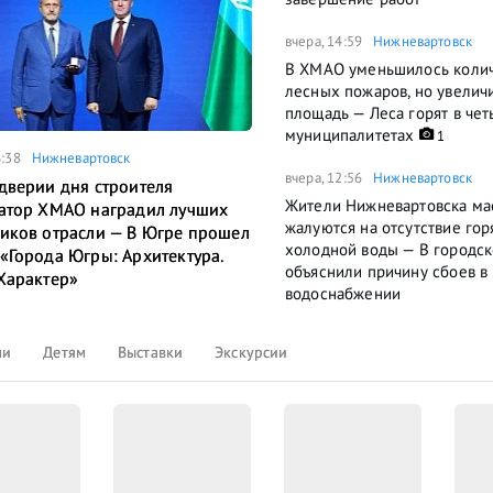
вчера, 14:59
Нижневартовск
В ХМАО уменьшилось коли
лесных пожаров, но увелич
площадь — Леса горят в че
муниципалитетах
1
6:38
Нижневартовск
вчера, 12:56
Нижневартовск
дверии дня строителя
Жители Нижневартовска ма
атор ХМАО наградил лучших
жалуются на отсутствие гор
иков отрасли — В Югре прошел
холодной воды — В городс
«Города Югры: Архитектура.
объяснили причину сбоев в
Характер»
водоснабжении
ли
Детям
Выставки
Экскурсии