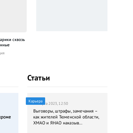
арики сквозь
Все, что мы
Школа призраков
Хр
енные
потеряли
Ужасы
Ан
дия
Мелодрама
Статьи
Карьера
31 марта 2023, 12:50
Выговоры, штрафы, замечания –
кроме
как жителей Тюменской области,
ХМАО и ЯНАО наказыв...