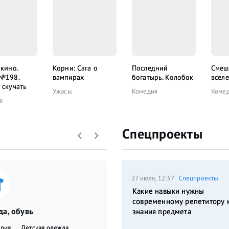
 кино.
Корни: Сага о
Последний
Смеш
 №198.
вампирах
богатырь. Колобок
всел
 скучать
Ужасы
Комедия
Коме
я
Спецпроекты
27 июля, 12:37
Спецпроекты
Какие навыки нужны
современному репетитору 
а, обувь
знания предмета
ерия
Детская одежда