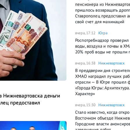
пенсионера из Нижневартов
пришлось возвращать дроп
Ставрополец предоставил 
свой счет для махинаций
вчера, 17:12
Югра
Роспотребнадзор проверил 
воды, воздуха и почвы в Х
20% проб воды не прошли 
вчера, 16:38
Нижневартовск
В преддверии дня строител
ХМАО наградил лучших раб
отрасли — В Югре прошел 
«Города Югры: Архитектура.
Характер»
 Нижневартовска деньги
лец предоставил
вчера, 15:30
Нижневартовск
Стало известно, когда откро
Восточном объезде Нижнев
Городские власти анонсиро
завершение работ