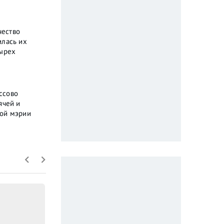
чество
илась их
тырех
ссово
ячей и
кой мэрии