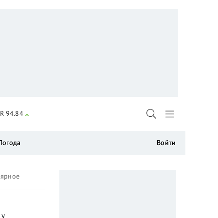
R 94.84
Погода
Войти
лярное
 у