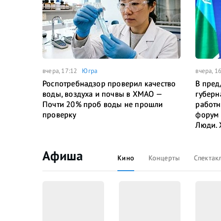
вчера, 17:12
Югра
вчера, 1
Роспотребнадзор проверил качество
В пред
воды, воздуха и почвы в ХМАО —
губерн
Почти 20% проб воды не прошли
работн
проверку
форум 
Люди. 
Афиша
Кино
Концерты
Спектак