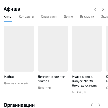
Афиша
Кино
Концерты
Спектакли
Детям
Выставки
Экс
Майкл
Легенда о золоте
Мульт в кино.
К
скифов
Выпуск №198.
в
Документальный
Некогда скучать
Детектив
У
Анимация
Организации