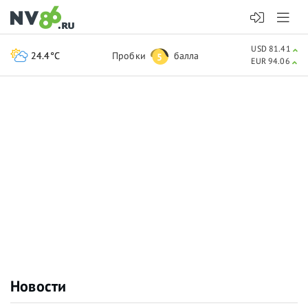
USD 81.41
24.4°C
Пробки
балла
5
EUR 94.06
Новости