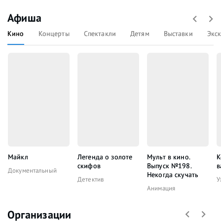
Афиша
Кино
Концерты
Спектакли
Детям
Выставки
Экс
Майкл
Легенда о золоте
Мульт в кино.
К
скифов
Выпуск №198.
в
Документальный
Некогда скучать
Детектив
У
Анимация
Организации