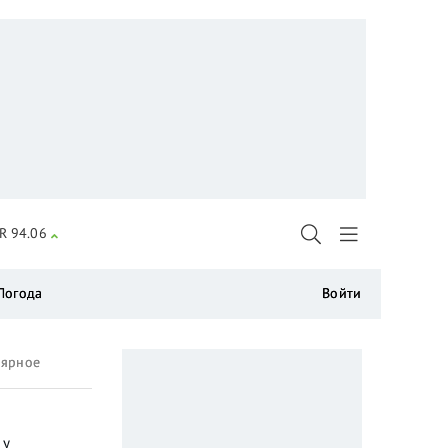
R 94.06
Погода
Войти
лярное
 у