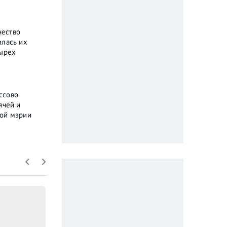
чество
илась их
тырех
ссово
ячей и
кой мэрии