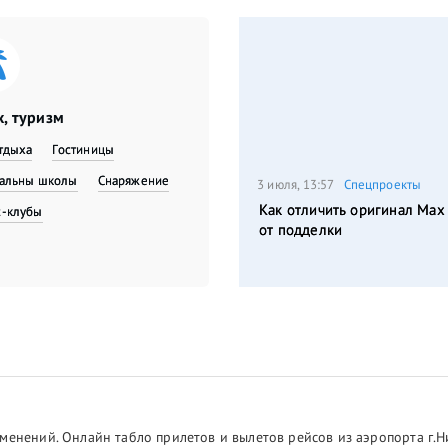
, туризм
тдыха
Гостиницы
вальны школы
Снаряжение
3 июля, 13:57
Спецпроекты
Как отличить оригинал Max
с-клубы
от подделки
менений. Онлайн табло прилетов и вылетов рейсов из аэропорта г.