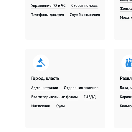
Управление ГО и ЧС
Скорая помощь
Женска
Телефоны доверия
Службы спасения
Меха, 
Город, власть
Разв
Администрации
Отделения полиции
Бани, 
Благотворительные фонды
ГИБДД
Караок
Инспекции
Суды
Бильяр