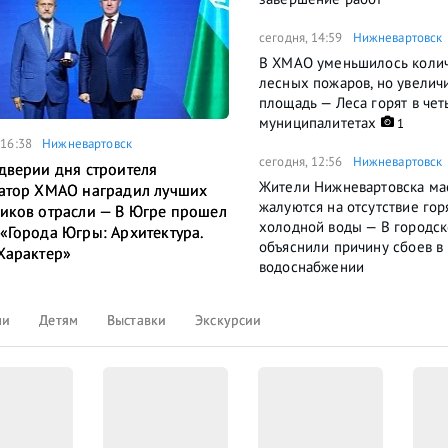
сегодня, 14:59
Нижневартовск
В ХМАО уменьшилось коли
лесных пожаров, но увелич
площадь — Леса горят в че
муниципалитетах
1
 16:38
Нижневартовск
сегодня, 12:56
Нижневартовск
дверии дня строителя
Жители Нижневартовска ма
атор ХМАО наградил лучших
жалуются на отсутствие гор
иков отрасли — В Югре прошел
холодной воды — В городс
«Города Югры: Архитектура.
объяснили причину сбоев в
Характер»
водоснабжении
ли
Детям
Выставки
Экскурсии