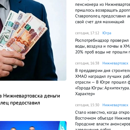
пенсионера из Нижневартов
пришлось возвращать дроп
Ставрополец предоставил 
свой счет для махинаций
сегодня, 17:12
Югра
Роспотребнадзор проверил 
воды, воздуха и почвы в Х
20% проб воды не прошли 
сегодня, 16:38
Нижневартовск
В преддверии дня строител
ХМАО наградил лучших раб
отрасли — В Югре прошел 
«Города Югры: Архитектура.
Характер»
 Нижневартовска деньги
лец предоставил
сегодня, 15:30
Нижневартовск
Стало известно, когда откро
Восточном объезде Нижнев
Городские власти анонсиро
завершение работ