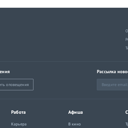
й
О
Р
Т
ения
Рассылка ново
ить оповещения
Работа
Афиша
С
Карьера
В кино
Т