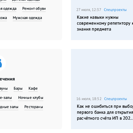
я одежда
​Ремонт обуви
27 июля, 12:37
Спецпроекты
Какие навыки нужны
кожа
Мужская одежда
современному репетитору 
знания предмета
лечения
сауны
Бары
Кафе
е-залы
Ночные клубы
16 июля, 18:52
Спецпроекты
Как не ошибиться при выбо
дные залы
Рестораны
первого банка для открыти
расчётного счёта ИП в 202..