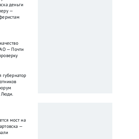
ска деньги
перу —
аферистам
качество
МАО — Почти
проверку
я губернатор
отников
форум
 Люди.
ется мост на
артовска —
вали