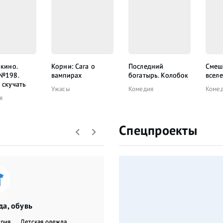
 кино.
Корни: Сага о
Последний
Смеш
 №198.
вампирах
богатырь. Колобок
всел
 скучать
Ужасы
Комедия
Коме
я
Спецпроекты
а, обувь
ерия
Детская одежда