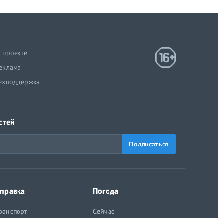
 проекте
еклама
ехподдержка
стей
Подписаться
правка
Погода
ранспорт
Сейчас