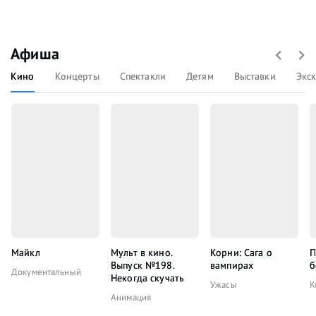
Афиша
Кино
Концерты
Спектакли
Детям
Выставки
Экс
Майкл
Мульт в кино.
Корни: Сага о
П
Выпуск №198.
вампирах
б
Документальный
Некогда скучать
Ужасы
К
Анимация