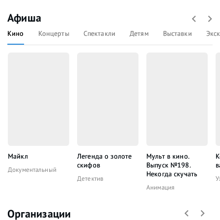
Афиша
Кино
Концерты
Спектакли
Детям
Выставки
Экс
Майкл
Легенда о золоте
Мульт в кино.
К
скифов
Выпуск №198.
в
Документальный
Некогда скучать
Детектив
У
Анимация
Организации