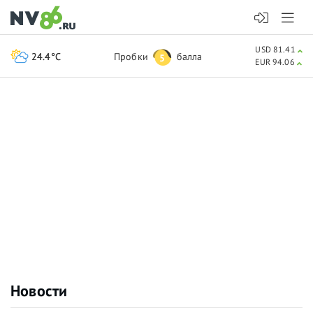
USD 81.41
24.4°C
Пробки
балла
5
EUR 94.06
Новости