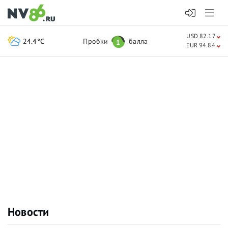
USD 82.17
24.4°C
Пробки
балла
1
EUR 94.84
Новости