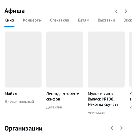
Афиша
Кино
Концерты
Спектакли
Детям
Выставки
Экс
Майкл
Легенда о золоте
Мульт в кино.
К
скифов
Выпуск №198.
в
Документальный
Некогда скучать
Детектив
У
Анимация
Организации