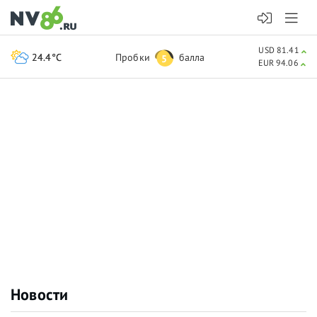
USD 81.41
24.4°C
Пробки
балла
5
EUR 94.06
Новости