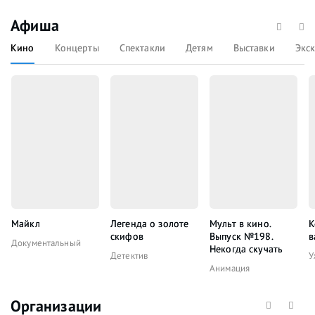
Афиша
Кино
Концерты
Спектакли
Детям
Выставки
Экс
Майкл
Легенда о золоте
Мульт в кино.
К
скифов
Выпуск №198.
в
Документальный
Некогда скучать
Детектив
У
Анимация
Организации